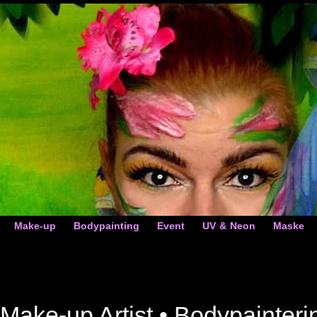
Make-up
Bodypainting
Event
UV & Neon
Maske
Make-up Artist • Bodypainteri